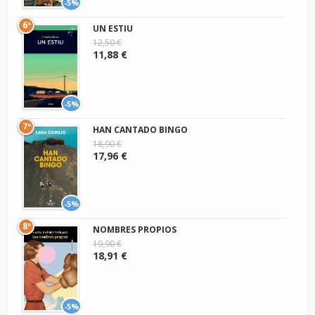
-5%
6º
UN ESTIU
12,50 €
11,88 €
-5%
7º
HAN CANTADO BINGO
18,90 €
17,96 €
-5%
8º
NOMBRES PROPIOS
19,90 €
18,91 €
-5%