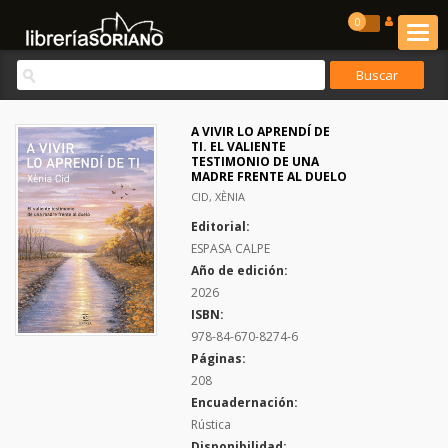
0
A VIVIR LO APRENDÍ DE
TI. EL VALIENTE
TESTIMONIO DE UNA
MADRE FRENTE AL DUELO
CID, XÈNIA
Editorial:
ESPASA CALPE
Año de edición:
2026
ISBN:
978-84-670-8274-6
Páginas:
208
Encuadernación:
Rústica
Disponibilidad: