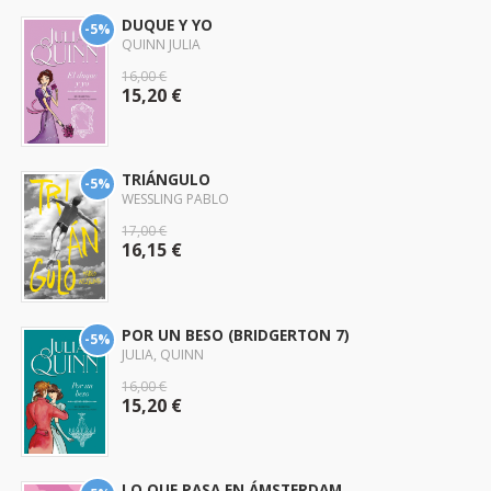
DUQUE Y YO
-5%
QUINN JULIA
16,00 €
15,20 €
TRIÁNGULO
-5%
WESSLING PABLO
17,00 €
16,15 €
POR UN BESO (BRIDGERTON 7)
-5%
JULIA, QUINN
16,00 €
15,20 €
LO QUE PASA EN ÁMSTERDAM