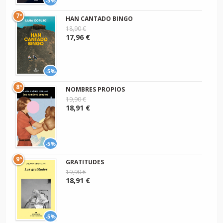
-5%
7º
HAN CANTADO BINGO
18,90 €
17,96 €
-5%
8º
NOMBRES PROPIOS
19,90 €
18,91 €
-5%
9º
GRATITUDES
19,90 €
18,91 €
-5%