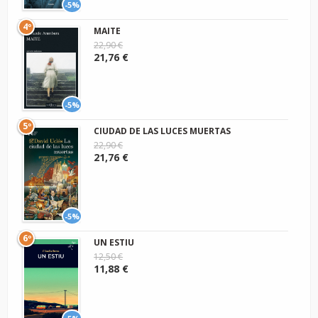
-5%
4º
MAITE
22,90 €
21,76 €
-5%
5º
CIUDAD DE LAS LUCES MUERTAS
22,90 €
21,76 €
-5%
6º
UN ESTIU
12,50 €
11,88 €