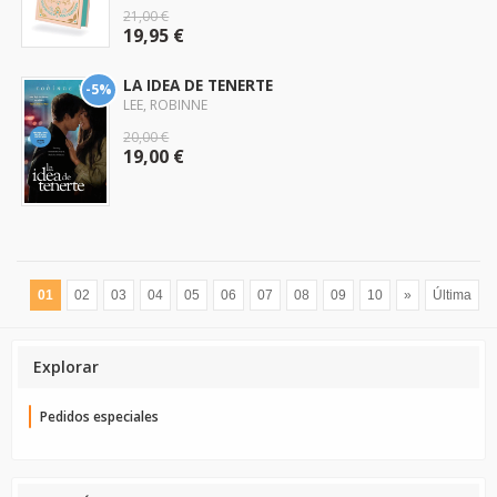
21,00 €
19,95 €
LA IDEA DE TENERTE
-5%
LEE, ROBINNE
20,00 €
19,00 €
01
02
03
04
05
06
07
08
09
10
»
Última
Explorar
Pedidos especiales