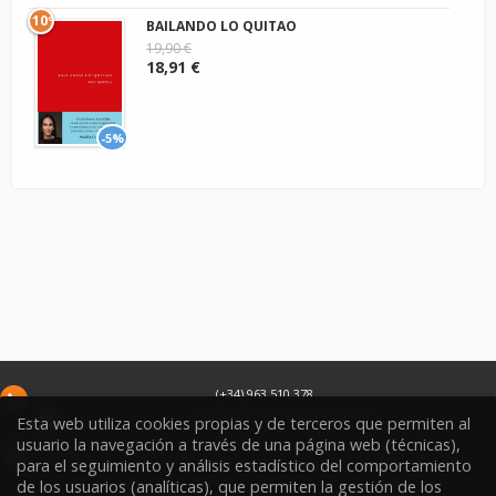
10º
BAILANDO LO QUITAO
19,90 €
18,91 €
-5%
(+34) 963 510 378
infoweb@libreriasoriano.com
Esta web utiliza cookies propias y de terceros que permiten al
usuario la navegación a través de una página web (técnicas),
C/ Xàtiva 15
para el seguimiento y análisis estadístico del comportamiento
46002
Valencia
España
de los usuarios (analíticas), que permiten la gestión de los