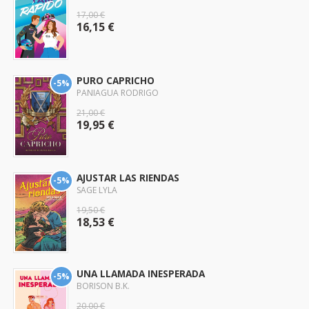
17,00 €
16,15 €
PURO CAPRICHO
-5%
PANIAGUA RODRIGO
21,00 €
19,95 €
AJUSTAR LAS RIENDAS
-5%
SAGE LYLA
19,50 €
18,53 €
UNA LLAMADA INESPERADA
-5%
BORISON B.K.
20,00 €