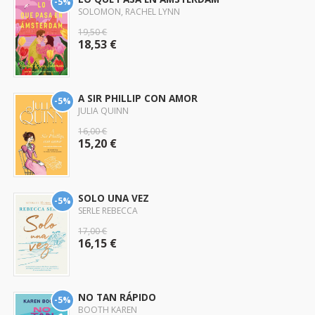
-5%
SOLOMON, RACHEL LYNN
19,50 €
18,53 €
A SIR PHILLIP CON AMOR
-5%
JULIA QUINN
16,00 €
15,20 €
SOLO UNA VEZ
-5%
SERLE REBECCA
17,00 €
16,15 €
NO TAN RÁPIDO
-5%
BOOTH KAREN