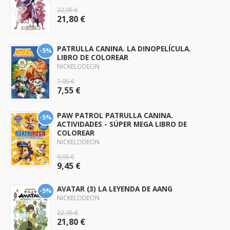
22,95 €
21,80 €
PATRULLA CANINA. LA DINOPELÍCULA.
-5%
LIBRO DE COLOREAR
NICKELODEON
7,95 €
7,55 €
PAW PATROL PATRULLA CANINA.
-5%
ACTIVIDADES - SÚPER MEGA LIBRO DE
COLOREAR
NICKELODEON
9,95 €
9,45 €
AVATAR (3) LA LEYENDA DE AANG
-5%
NICKELODEON
22,95 €
21,80 €