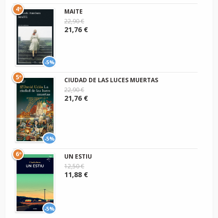
4º
MAITE
22,90 €
21,76 €
-5%
5º
CIUDAD DE LAS LUCES MUERTAS
22,90 €
21,76 €
-5%
6º
UN ESTIU
12,50 €
11,88 €
-5%