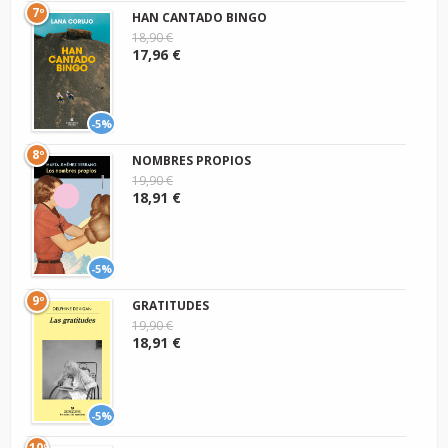
7º
HAN CANTADO BINGO
18,90 €
17,96 €
-5%
8º
NOMBRES PROPIOS
19,90 €
18,91 €
-5%
9º
GRATITUDES
19,90 €
18,91 €
-5%
10º