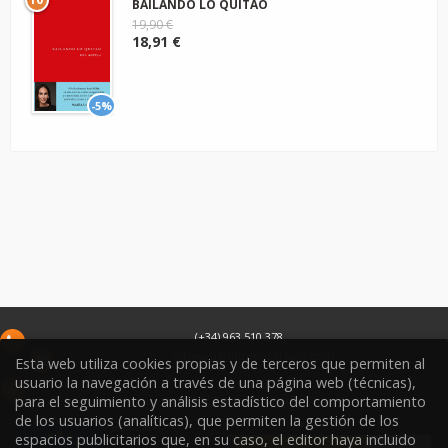
BAILANDO LO QUITAO
19,90 €
18,91 €
-5%
(+34) 963 510 378
infoweb@libreriasoriano.com
Esta web utiliza cookies propias y de terceros que permiten al
usuario la navegación a través de una página web (técnicas),
C/ Xàtiva 15
46002
Valencia
España
para el seguimiento y análisis estadístico del comportamiento
de los usuarios (analíticas), que permiten la gestión de los
espacios publicitarios que, en su caso, el editor haya incluido