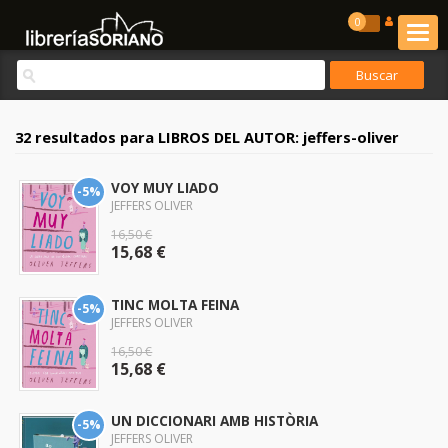
0
32 resultados para
LIBROS DEL AUTOR: jeffers-oliver
VOY MUY LIADO
-5%
JEFFERS OLIVER
16,50 €
15,68 €
TINC MOLTA FEINA
-5%
JEFFERS OLIVER
16,50 €
15,68 €
UN DICCIONARI AMB HISTÒRIA
-5%
JEFFERS OLIVER