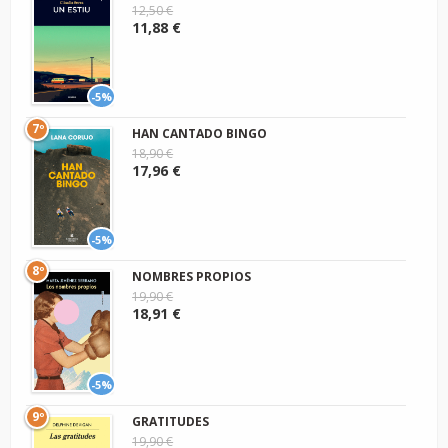
12,50 €
11,88 €
-5%
7º
HAN CANTADO BINGO
18,90 €
17,96 €
-5%
8º
NOMBRES PROPIOS
19,90 €
18,91 €
-5%
9º
GRATITUDES
19,90 €