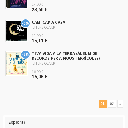
24,90 €
23,66 €
CAMÍ CAP A CASA
-5%
JEFFERS OLIVER
15,90 €
15,11 €
TEVA VIDA A LA TERRA (ÀLBUM DE
-5%
RECORDS PER A NOUS TERRÍCOLES)
JEFFERS OLIVER
16,90 €
16,06 €
01
02
»
Explorar